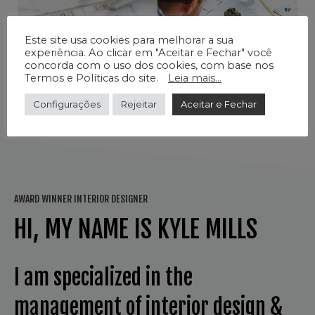
Este site usa cookies para melhorar a sua
experiência. Ao clicar em "Aceitar e Fechar" você
concorda com o uso dos cookies, com base nos
Termos e Políticas do site.
Leia mais...
Configurações
Rejeitar
Aceitar e Fechar
AWARD WINNER INTERIOR DESIGNER
HI, MY NAME IS KYLE MILLS
I am specialized in the
management of interior design &