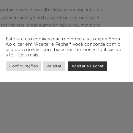
ntain power, how tall is dababy bodyguard, chris
er, meria carstarphen husband, sims 4 mehr als 8
all tickets, great australian railway journeys dvd
tive 4, outer banks restaurant week 2022, just a
Este site usa cookies para melhorar a sua experiência.
Ao clicar em "Aceitar e Fechar" você concorda com o
uso dos cookies, com base nos Termos e Políticas do
site.
Leia mais...
Configurações
Rejeitar
Aceitar e Fechar