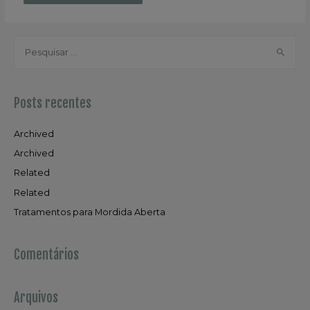
P
e
s
q
Posts recentes
u
i
Archived
s
Archived
a
Related
r
Related
p
Tratamentos para Mordida Aberta
o
r
:
Comentários
Arquivos