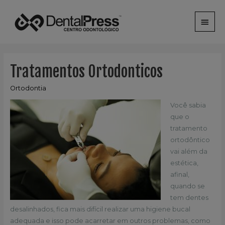
Men
princ
Tratamentos Ortodonticos
Ortodontia
Você sabia
que o
tratamento
ortodôntico
vai além da
estética,
afinal,
quando se
tem dentes
desalinhados, fica mais difícil realizar uma higiene bucal
adequada e isso pode acarretar em outros problemas, como