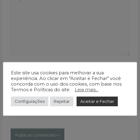
aqui...
Nome*
Este site usa cookies para melhorar a sua
experiência. Ao clicar em "Aceitar e Fechar" você
concorda com o uso dos cookies, com base nos
E-
Termos e Políticas do site.
Leia mais...
mail*
Configurações
Rejeitar
Aceitar e Fechar
Website